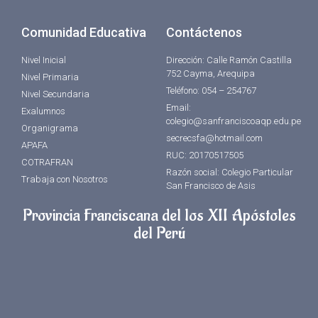
Comunidad Educativa
Contáctenos
Nivel Inicial
Dirección: Calle Ramón Castilla
752 Cayma, Arequipa
Nivel Primaria
Teléfono: 054 – 254767
Nivel Secundaria
Email:
Exalumnos
colegio@sanfranciscoaqp.edu.pe
Organigrama
secrecsfa@hotmail.com
APAFA
RUC: 20170517505
COTRAFRAN
Razón social: Colegio Particular
Trabaja con Nosotros
San Francisco de Asis
Provincia Franciscana del los XII Apóstoles
del Perú