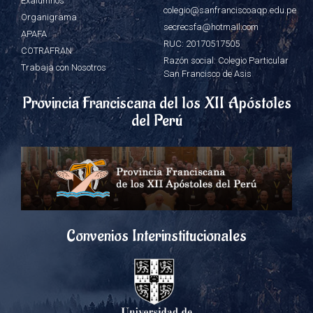
Exalumnos
colegio@sanfranciscoaqp.edu.pe
Organigrama
secrecsfa@hotmail.com
APAFA
RUC: 20170517505
COTRAFRAN
Razón social: Colegio Particular
Trabaja con Nosotros
San Francisco de Asis
Provincia Franciscana del los XII Apóstoles
del Perú
Convenios Interinstitucionales