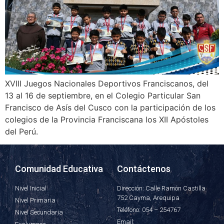
XVIII Juegos Nacionales Deportivos Franciscanos, del
13 al 16 de septiembre, en el Colegio Particular San
Francisco de Asís del Cusco con la participación de los
colegios de la Provincia Franciscana los XII Apóstoles
del Perú.
Comunidad Educativa
Contáctenos
Nivel Inicial
Dirección: Calle Ramón Castilla
752 Cayma, Arequipa
Nivel Primaria
Teléfono: 054 – 254767
Nivel Secundaria
Email: