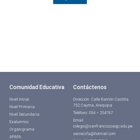
Comunidad Educativa
Contáctenos
Nivel Inicial
Dirección: Calle Ramón Castilla
752 Cayma, Arequipa
Nivel Primaria
Teléfono: 054 – 254767
Nivel Secundaria
Email:
Exalumnos
colegio@sanfranciscoaqp.edu.pe
Organigrama
secrecsfa@hotmail.com
APAFA