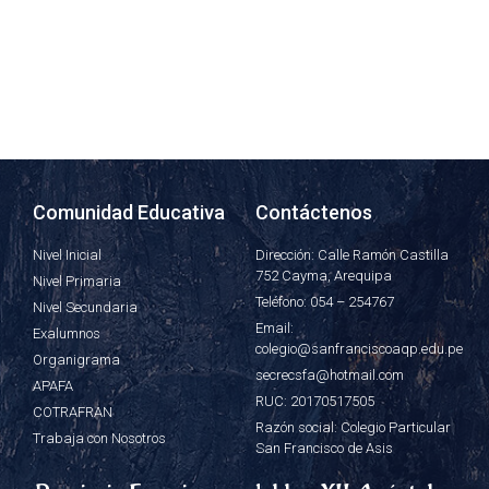
Comunidad Educativa
Contáctenos
Nivel Inicial
Dirección: Calle Ramón Castilla
752 Cayma, Arequipa
Nivel Primaria
Teléfono: 054 – 254767
Nivel Secundaria
Email:
Exalumnos
colegio@sanfranciscoaqp.edu.pe
Organigrama
secrecsfa@hotmail.com
APAFA
RUC: 20170517505
COTRAFRAN
Razón social: Colegio Particular
Trabaja con Nosotros
San Francisco de Asis