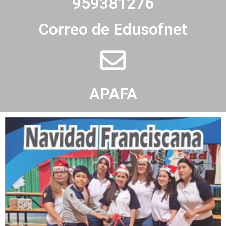
959381276
Correo de Edusofnet
APAFA