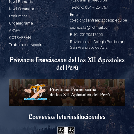
752 Cayma, Arequipa
Nivel Primaria
Teléfono: 054 – 254767
Nivel Secundaria
Email:
Exalumnos
colegio@sanfranciscoaqp.edu.pe
Organigrama
secrecsfa@hotmail.com
APAFA
RUC: 20170517505
COTRAFRAN
Razón social: Colegio Particular
Trabaja con Nosotros
San Francisco de Asis
Provincia Franciscana del los XII Apóstoles
del Perú
Convenios Interinstitucionales