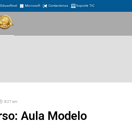
Edusoftnet
Microsoft
Contactenos
Soporte TIC
8:27 am
so: Aula Modelo