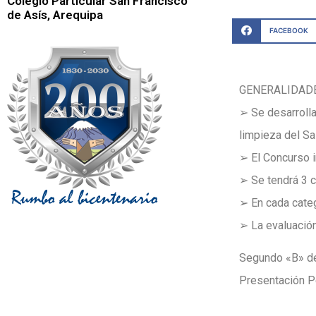
Colegio Particular San Francisco
de Asís, Arequipa
FACEBOOK
GENERALIDAD
➢ Se desarrolla
limpieza del Sa
➢ El Concurso i
➢ Se tendrá 3 ca
➢ En cada categ
➢ La evaluación
Segundo «B» de 
Presentación P