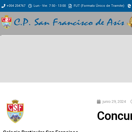
+054 254767
Lun - Vie: 7:50 - 13:00
FUT (Formato Único de Tramite)
junio 29, 2024
Concur