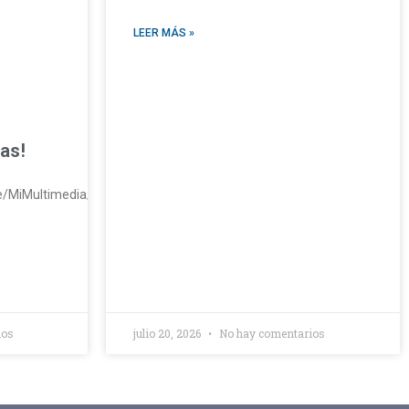
LEER MÁS »
ias!
pe/MiMultimedia/2026/ActivaciónFisica.mp4https://sanfranciscoaqp.
ios
julio 20, 2026
No hay comentarios