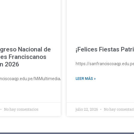
greso Nacional de
¡Felices Fiestas Patr
es Franciscanos
n 2026
https://sanfranciscoaqp.edu.
ranciscoaqp.edu.pe/MiMultimedia/2026/huaycan26.mp4#t=1
LEER MÁS »
No hay comentarios
julio 22, 2026
No hay comentar