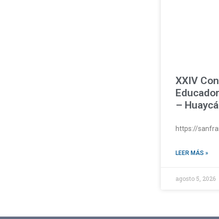
XXIV Con
Educador
– Huaycá
https://sanf
LEER MÁS »
agosto 5, 2026