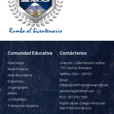
Comunidad Educativa
Contáctenos
Nivel Inicial
Dirección: Calle Ramón Castilla
752 Cayma, Arequipa
Nivel Primaria
Teléfono: 054 – 254767
Nivel Secundaria
Email:
Exalumnos
colegio@sanfranciscoaqp.edu.pe
Organigrama
secrecsfa@hotmail.com
APAFA
RUC: 20170517505
COTRAFRAN
Razón social: Colegio Particular
Trabaja con Nosotros
San Francisco de Asis