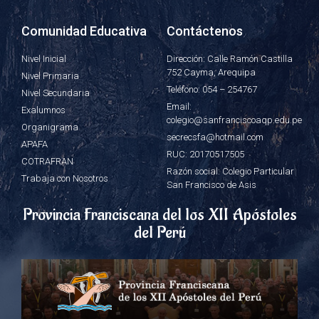
Comunidad Educativa
Contáctenos
Nivel Inicial
Dirección: Calle Ramón Castilla
752 Cayma, Arequipa
Nivel Primaria
Teléfono: 054 – 254767
Nivel Secundaria
Email:
Exalumnos
colegio@sanfranciscoaqp.edu.pe
Organigrama
secrecsfa@hotmail.com
APAFA
RUC: 20170517505
COTRAFRAN
Razón social: Colegio Particular
Trabaja con Nosotros
San Francisco de Asis
Provincia Franciscana del los XII Apóstoles
del Perú