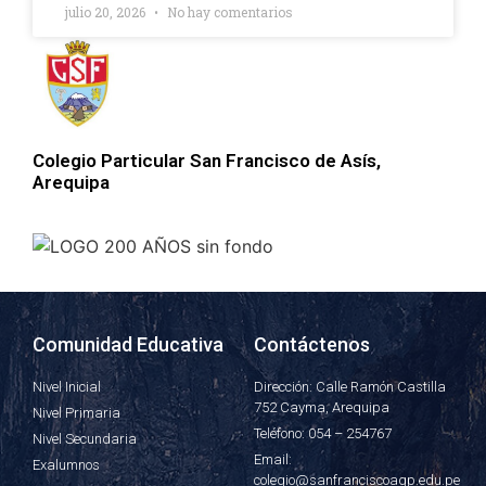
julio 20, 2026
No hay comentarios
Colegio Particular San Francisco de Asís,
Arequipa
Comunidad Educativa
Contáctenos
Nivel Inicial
Dirección: Calle Ramón Castilla
752 Cayma, Arequipa
Nivel Primaria
Teléfono: 054 – 254767
Nivel Secundaria
Email:
Exalumnos
colegio@sanfranciscoaqp.edu.pe