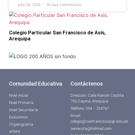
julio 20, 2026
No hay comentarios
Colegio Particular San Francisco de Asís,
Arequipa
Comunidad Educativa
Contáctenos
Nivel Inicial
Dirección: Calle Ramón Castilla
752 Cayma, Arequipa
Nivel Primaria
Teléfono: 054 – 254767
Nivel Secundaria
Email:
Exalumnos
colegio@sanfranciscoaqp.edu.pe
Organigrama
secrecsfa@hotmail.com
APAFA