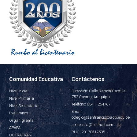
Comunidad Educativa
Contáctenos
Nivel Inicial
Dirección: Calle Ramón Castilla
752 Cayma, Arequipa
Nivel Primaria
Teléfono: 054 – 254767
Nivel Secundaria
Email:
Exalumnos
colegio@sanfranciscoaqp.edu.pe
Organigrama
secrecsfa@hotmail.com
APAFA
RUC: 20170517505
COTRAFRAN