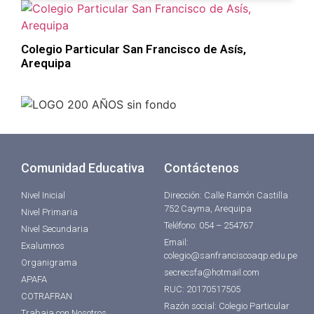
Colegio Particular San Francisco de Asís,
Arequipa
Comunidad Educativa
Contáctenos
Nivel Inicial
Dirección: Calle Ramón Castilla
752 Cayma, Arequipa
Nivel Primaria
Teléfono: 054 – 254767
Nivel Secundaria
Email:
Exalumnos
colegio@sanfranciscoaqp.edu.pe
Organigrama
secrecsfa@hotmail.com
APAFA
RUC: 20170517505
COTRAFRAN
Razón social: Colegio Particular
Trabaja con Nosotros