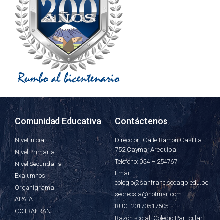
Comunidad Educativa
Contáctenos
Nivel Inicial
Dirección: Calle Ramón Castilla
752 Cayma, Arequipa
Nivel Primaria
Teléfono: 054 – 254767
Nivel Secundaria
Email:
Exalumnos
colegio@sanfranciscoaqp.edu.pe
Organigrama
secrecsfa@hotmail.com
APAFA
RUC: 20170517505
COTRAFRAN
Razón social: Colegio Particular