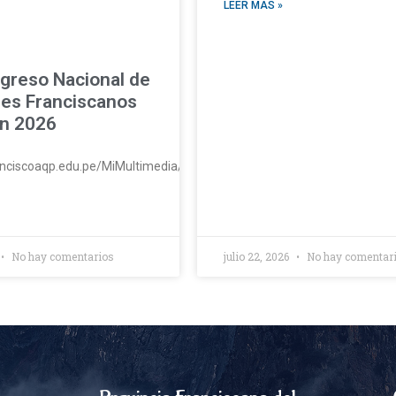
LEER MÁS »
greso Nacional de
es Franciscanos
n 2026
ranciscoaqp.edu.pe/MiMultimedia/2026/huaycan26.mp4#t=1
No hay comentarios
julio 22, 2026
No hay comentar