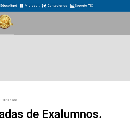
Edusoftnet
Microsoft
Contactenos
Soporte TIC
10:37 am
adas de Exalumnos.