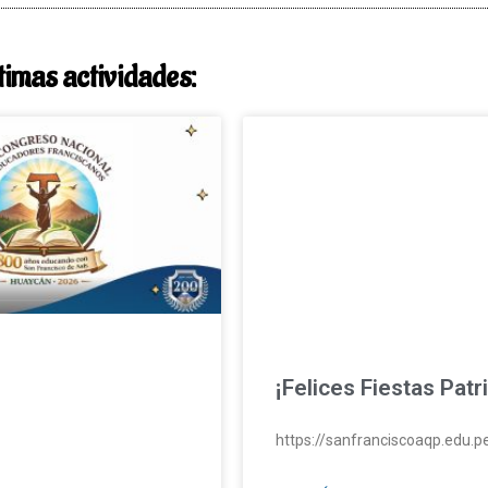
timas actividades:
¡Felices Fiestas Patr
https://sanfranciscoaqp.edu.