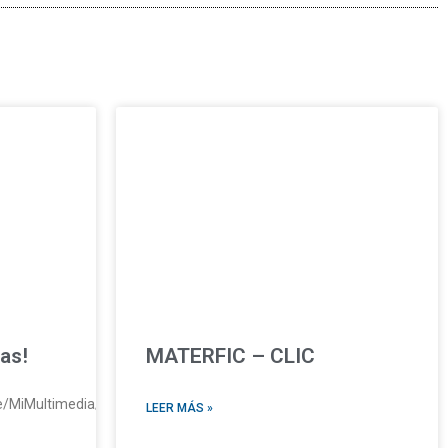
ias!
MATERFIC – CLIC
pe/MiMultimedia/2026/ActivaciónFisica.mp4https://sanfranciscoaqp.
LEER MÁS »