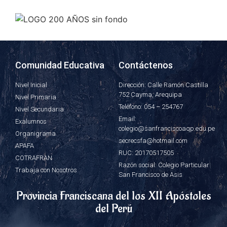
Comunidad Educativa
Contáctenos
Nivel Inicial
Dirección: Calle Ramón Castilla
752 Cayma, Arequipa
Nivel Primaria
Teléfono: 054 – 254767
Nivel Secundaria
Email:
Exalumnos
colegio@sanfranciscoaqp.edu.pe
Organigrama
secrecsfa@hotmail.com
APAFA
RUC: 20170517505
COTRAFRAN
Razón social: Colegio Particular
Trabaja con Nosotros
San Francisco de Asis
Provincia Franciscana del los XII Apóstoles
del Perú