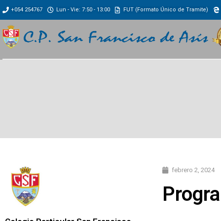
+054 254767
Lun - Vie: 7:50 - 13:00
FUT (Formato Único de Tramite)
febrero 2, 2024
Progra