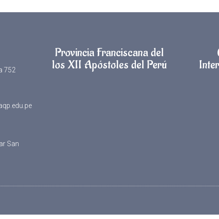
Provincia Franciscana del
los XII Apóstoles del Perú
Inter
la 752
aqp.edu.pe
lar San