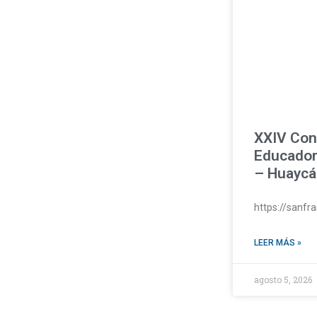
XXIV Con
Educador
– Huaycá
https://sanf
LEER MÁS »
agosto 5, 2026