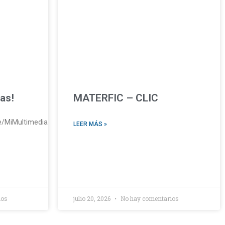
ias!
MATERFIC – CLIC
pe/MiMultimedia/2026/ActivaciónFisica.mp4https://sanfranciscoaqp.
LEER MÁS »
ios
julio 20, 2026
No hay comentarios