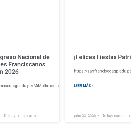
greso Nacional de
¡Felices Fiestas Patr
es Franciscanos
n 2026
https://sanfranciscoaqp.edu.
ranciscoaqp.edu.pe/MiMultimedia/2026/huaycan26.mp4#t=1
LEER MÁS »
No hay comentarios
julio 22, 2026
No hay comentar