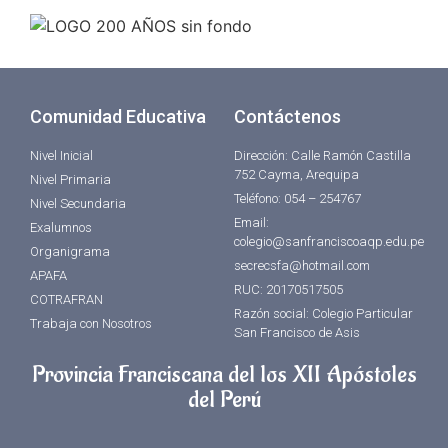
Comunidad Educativa
Contáctenos
Nivel Inicial
Dirección: Calle Ramón Castilla
752 Cayma, Arequipa
Nivel Primaria
Teléfono: 054 – 254767
Nivel Secundaria
Email:
Exalumnos
colegio@sanfranciscoaqp.edu.pe
Organigrama
secrecsfa@hotmail.com
APAFA
RUC: 20170517505
COTRAFRAN
Razón social: Colegio Particular
Trabaja con Nosotros
San Francisco de Asis
Provincia Franciscana del los XII Apóstoles
del Perú