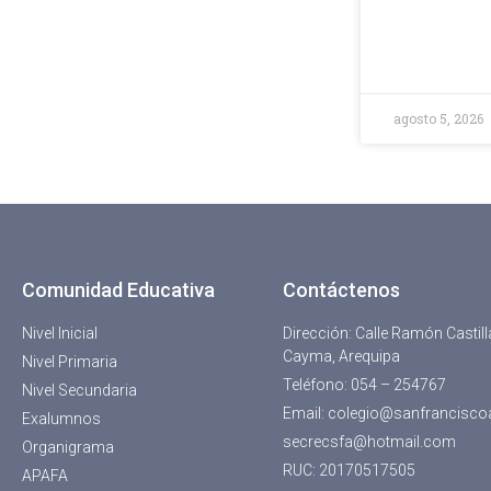
agosto 5, 2026
Comunidad Educativa
Contáctenos
Nivel Inicial
Dirección: Calle Ramón Castil
Cayma, Arequipa
Nivel Primaria
Teléfono: 054 – 254767
Nivel Secundaria
Email: colegio@sanfrancisco
Exalumnos
secrecsfa@hotmail.com
Organigrama
RUC: 20170517505
APAFA