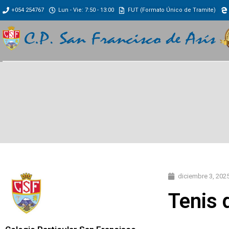
+054 254767
Lun - Vie: 7:50 - 13:00
FUT (Formato Único de Tramite)
diciembre 3, 202
Tenis 