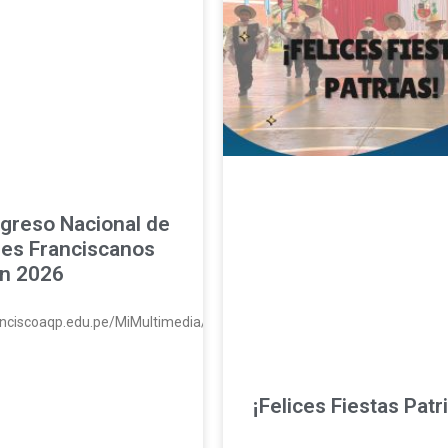
greso Nacional de
es Franciscanos
n 2026
ranciscoaqp.edu.pe/MiMultimedia/2026/huaycan26.mp4#t=1
¡Felices Fiestas Patr