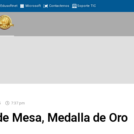
Edusoftnet
Microsoft
Contactenos
Soporte TIC
5
7:37 pm
de Mesa, Medalla de Oro