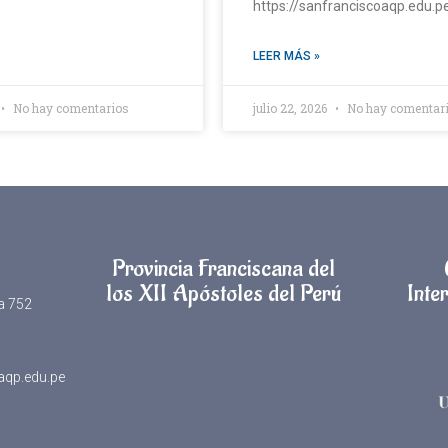
https://sanfranciscoaqp.edu.
LEER MÁS »
No hay comentarios
julio 22, 2026
No hay comentar
Provincia Franciscana del
los XII Apóstoles del Perú
Inter
la 752
aqp.edu.pe