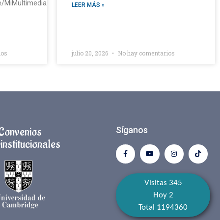
pe/MiMultimedia/2026/ActivaciónFisica.mp4https://sanfranciscoaqp.
LEER MÁS »
ios
julio 20, 2026
No hay comentarios
Convenios
Síganos
institucionales
Visitas 345
Hoy 2
Total 1194360